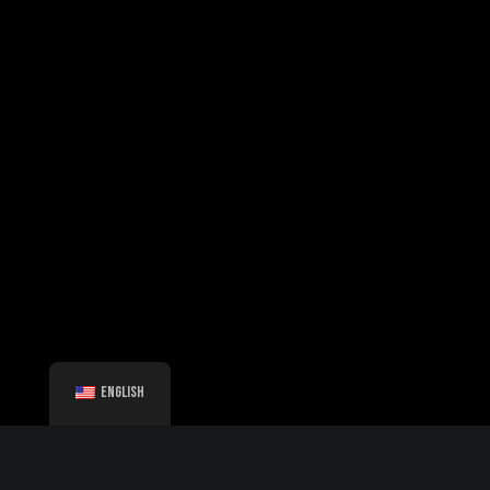
English
SCROLL DOWN