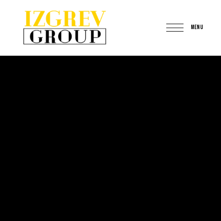
MENU
IzgrevGroup