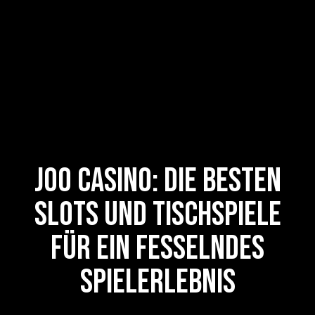
Joo Casino: Die besten
Slots und Tischspiele
für ein fesselndes
Spielerlebnis