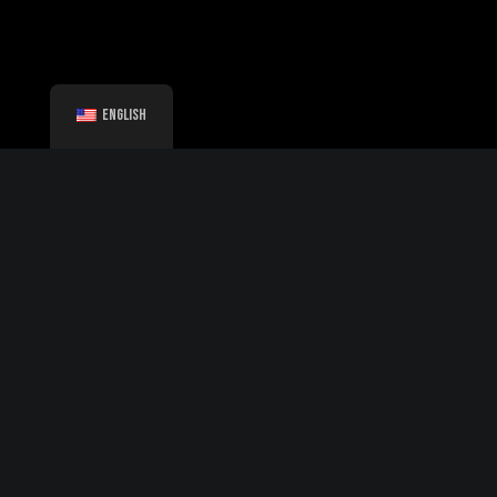
English
SCROLL DOWN
Online-Casinos haben in den letzten Jahren enorm an
Popularität gewonnen, und Joo Casino ist da keine