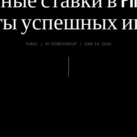
ые ставки в Pinc
ты успешных и
PUBLIC
BY
IZGREVGROUP
JUNE 24, 2026