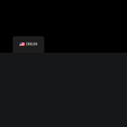
English
SCROLL DOWN