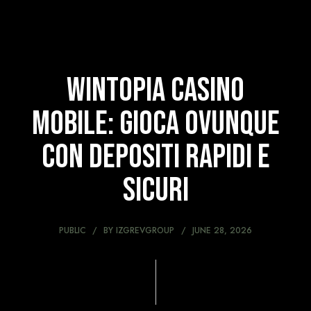
Wintopia Casino
mobile: gioca ovunque
con depositi rapidi e
sicuri
PUBLIC
BY
IZGREVGROUP
JUNE 28, 2026