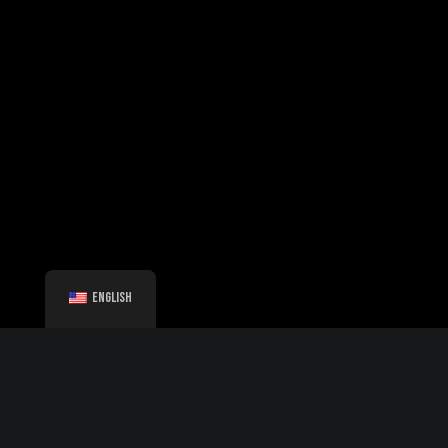
English
SCROLL DOWN