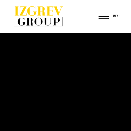
MENU
IzgrevGroup