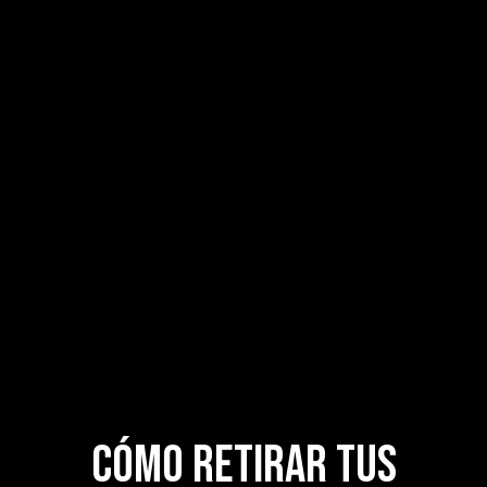
Cómo retirar tus