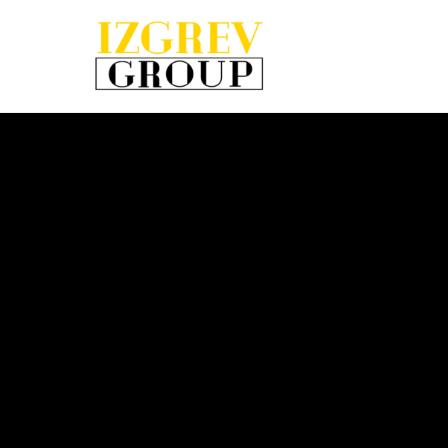
IzgrevGroup