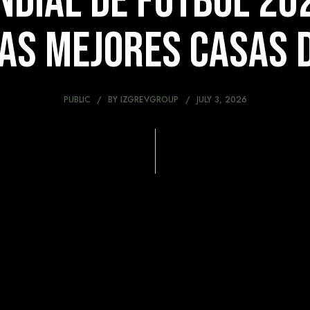
dial de Fútbol 20
as mejores casas 
PUBLIC
BY
IZGREVGROUP
JULY 3, 2026