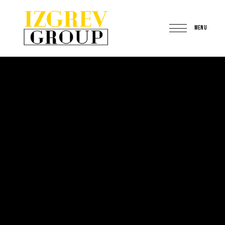
MENU
IzgrevGroup