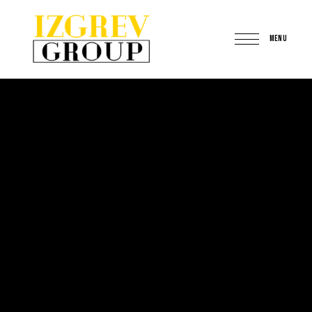
MENU
IzgrevGroup