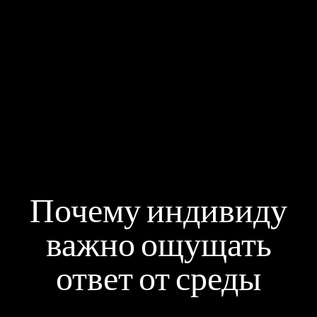
Почему индивиду
важно ощущать
ответ от среды