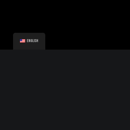
English
SCROLL DOWN
Почему индивиду важно
ощущать ответ от среды