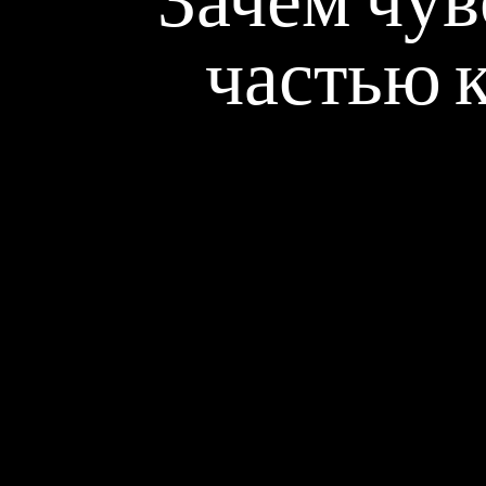
Зачем чув
частью 