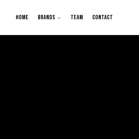
HOME
BRANDS
TEAM
CONTACT