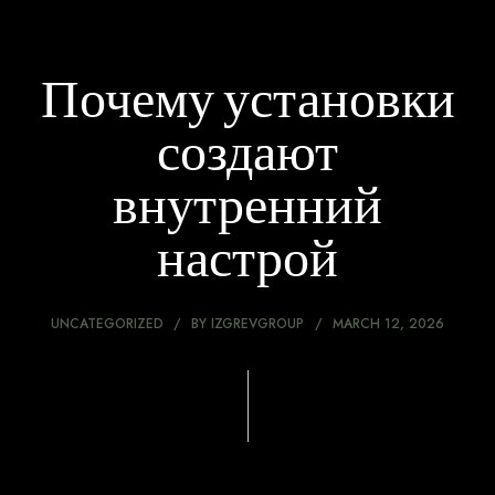
Почему установки
создают
внутренний
настрой
UNCATEGORIZED
BY
IZGREVGROUP
MARCH 12, 2026