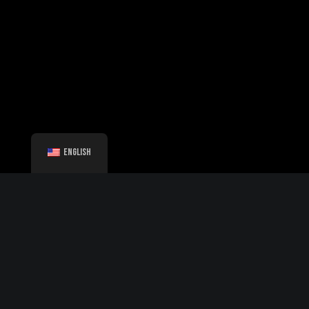
English
SCROLL DOWN
Почему установки