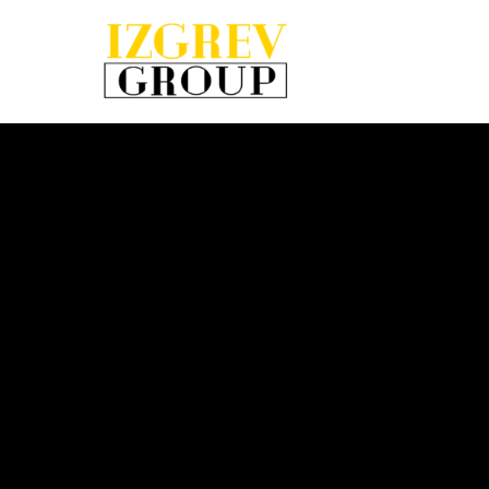
IzgrevGroup