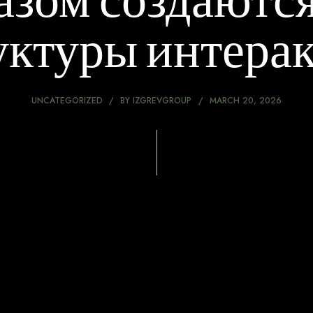
азом создаютс
уктуры интера
UNCATEGORIZED
BY
IZGREVGROUP
MARCH 20, 2026