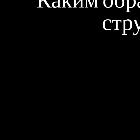
Каким обр
стр