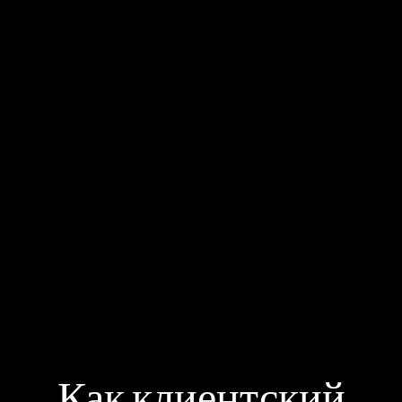
Как клиентский