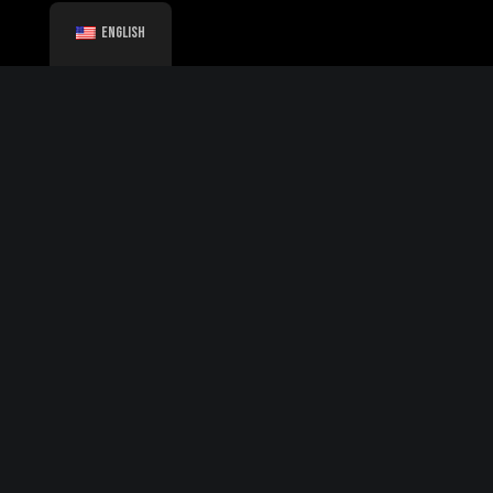
English
SCROLL DOWN
Как клиентский дизайн
воздействует на
удобство
Юзерский интерфейс представляет собой
переходное звено между клиентом и