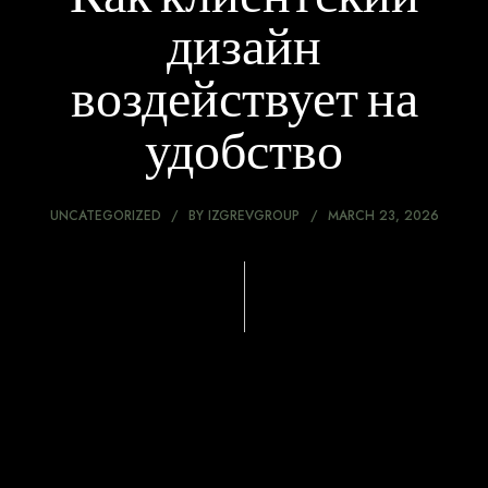
дизайн
воздействует на
удобство
UNCATEGORIZED
BY
IZGREVGROUP
MARCH 23, 2026