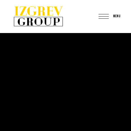
MENU
IzgrevGroup