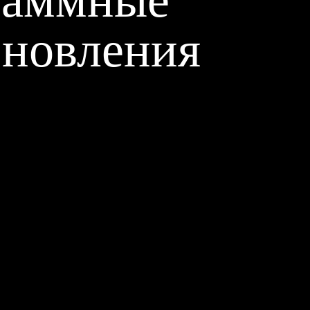
раммные
бновления