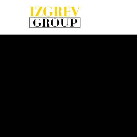
IzgrevGroup