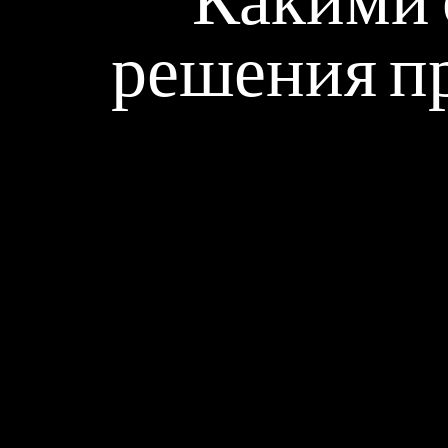
Какими 
решения пр