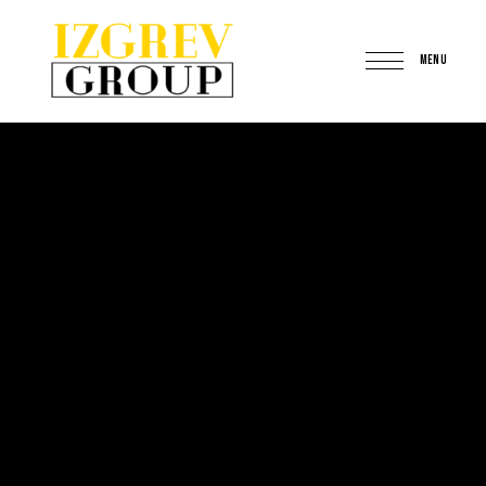
MENU
IzgrevGroup