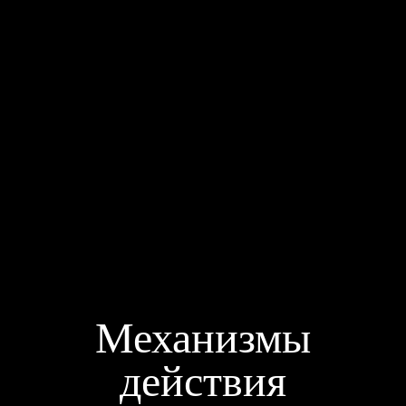
Механизмы
действия