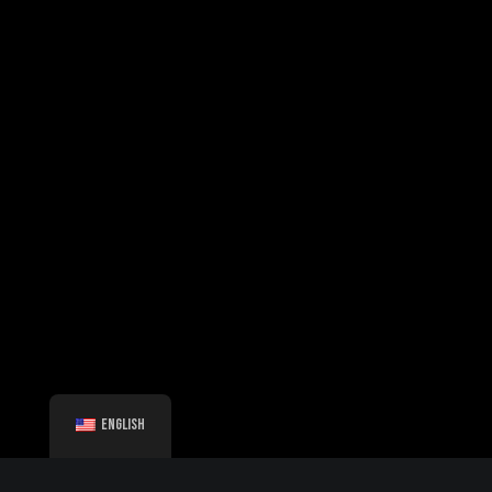
English