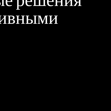
ые решения
тивными