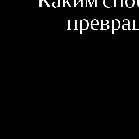
Каким спо
превра