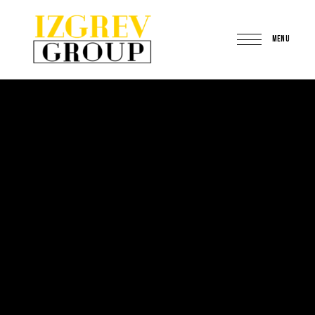
MENU
IzgrevGroup