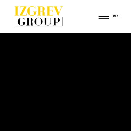
MENU
IzgrevGroup