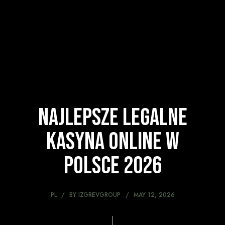
Najlepsze Legalne
Kasyna Online W
Polsce 2026
PL
BY
IZGREVGROUP
MAY 12, 2026