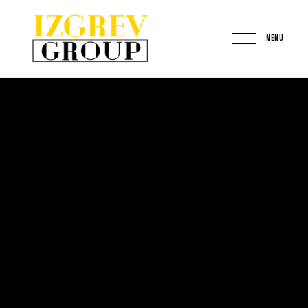
MENU
IzgrevGroup