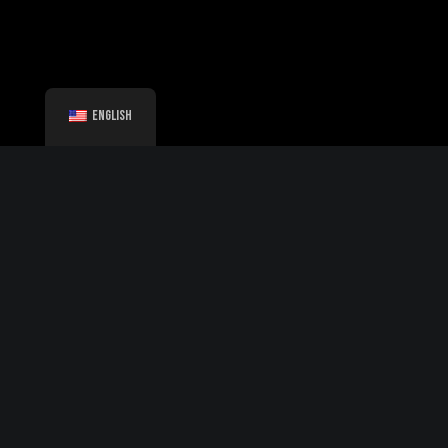
English
SCROLL DOWN
Как действуют средства
электронных решений