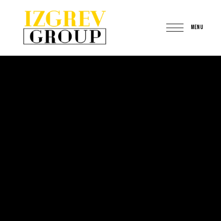
MENU
IzgrevGroup