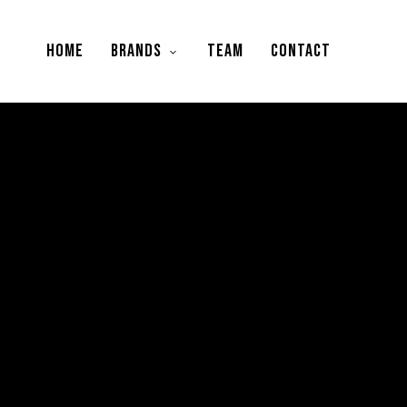
HOME
BRANDS
TEAM
CONTACT