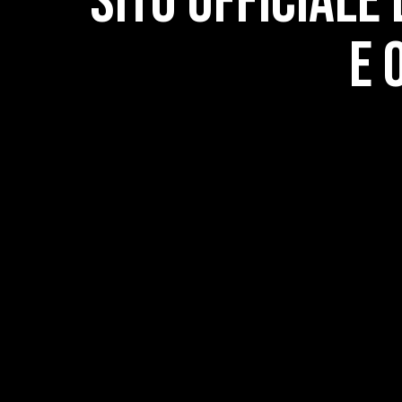
Sito ufficiale
e 