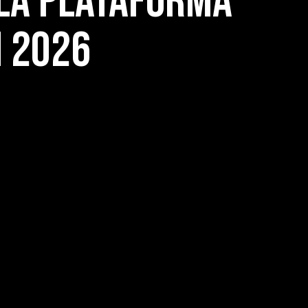
 la plataforma
n 2026