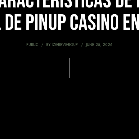
aracterísticas de
 de Pinup Casino e
PUBLIC
BY
IZGREVGROUP
JUNE 25, 2026