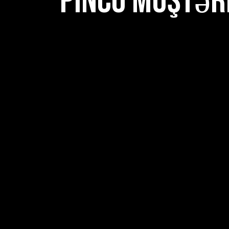
Pinco müştəri