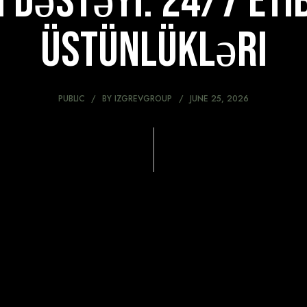
 dəstəyi: 24/7 eti
üstünlükləri
PUBLIC
BY
IZGREVGROUP
JUNE 25, 2026