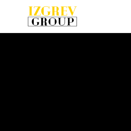
IzgrevGroup