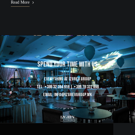
Read More
Spend Your Time With Us
Everything at Izgrev Group
Tel: +389 32 394 918 | +389 78 322 698
Email: info@izgrevgroup.mk