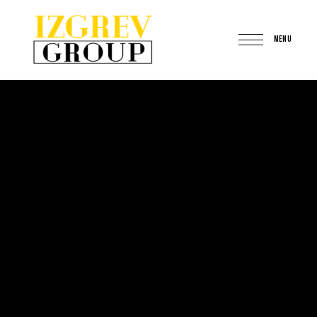
MENU
IzgrevGroup