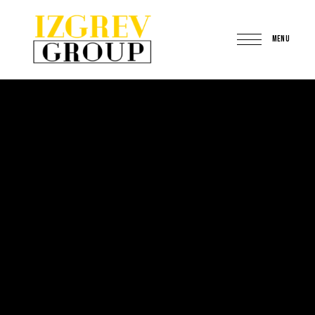
MENU
IzgrevGroup