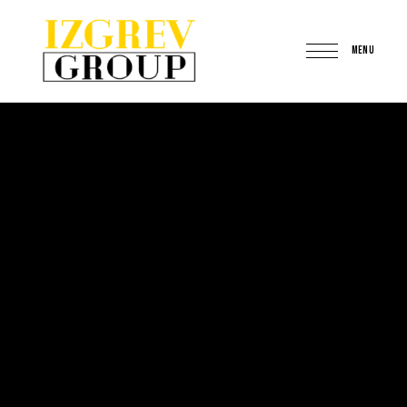
MENU
IzgrevGroup