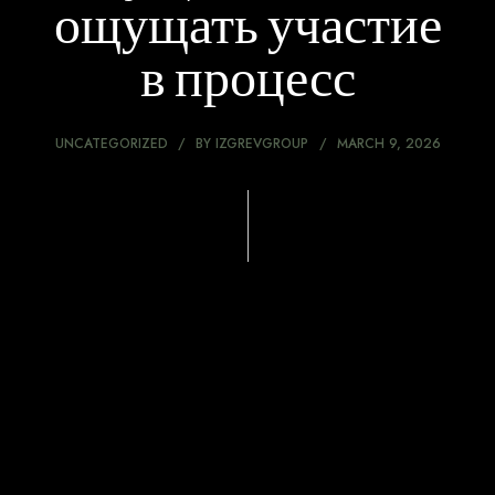
ощущать участие
в процесс
UNCATEGORIZED
BY
IZGREVGROUP
MARCH 9, 2026