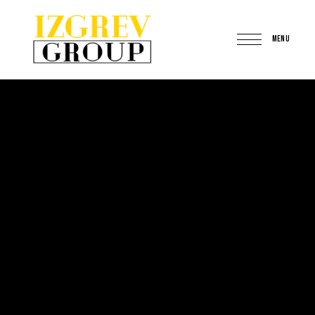
MENU
IzgrevGroup