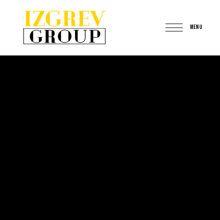
MENU
IzgrevGroup