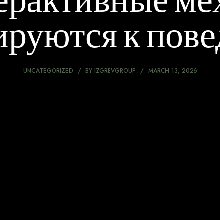
ерактивные м
ируются к пов
UNCATEGORIZED
BY
IZGREVGROUP
MARCH 13, 2026