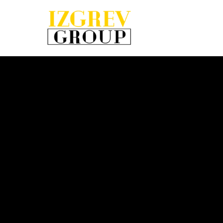
IzgrevGroup