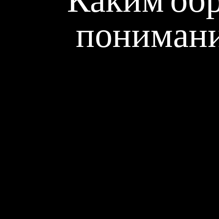
Каким обр
понимани