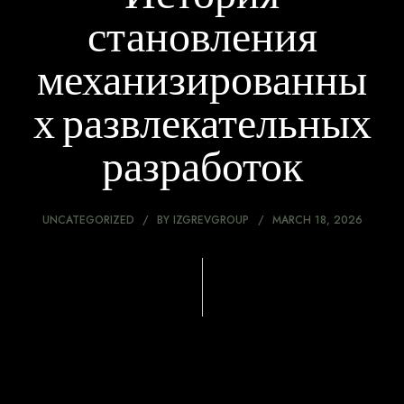
становления
механизированны
х развлекательных
разработок
UNCATEGORIZED
BY
IZGREVGROUP
MARCH 18, 2026