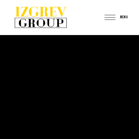
MENU
IzgrevGroup