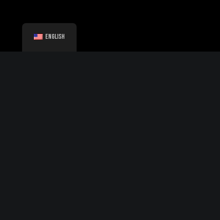
English
SCROLL DOWN
История становления
механизированных
развлекательных
разработок