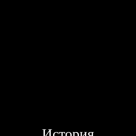
История