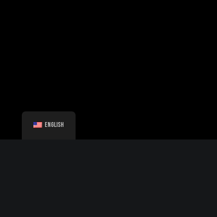
English
SCROLL DOWN