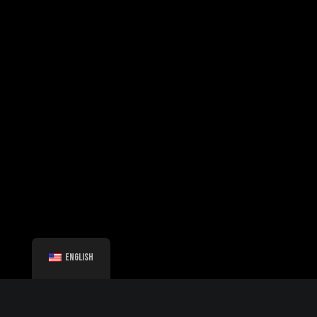
English
SCROLL DOWN