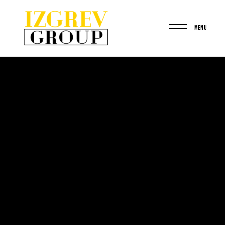
MENU
IzgrevGroup