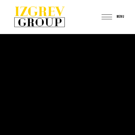
MENU
IzgrevGroup