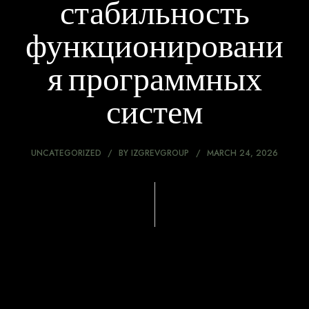
стабильность
функционировани
я программных
систем
UNCATEGORIZED
BY
IZGREVGROUP
MARCH 24, 2026