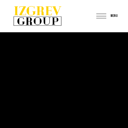
MENU
IzgrevGroup