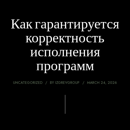
Как гарантируется
корректность
исполнения
программ
UNCATEGORIZED
BY
IZGREVGROUP
MARCH 24, 2026