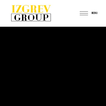
MENU
IzgrevGroup