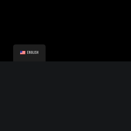
English
SCROLL DOWN
Каким способом
виртуальные решения