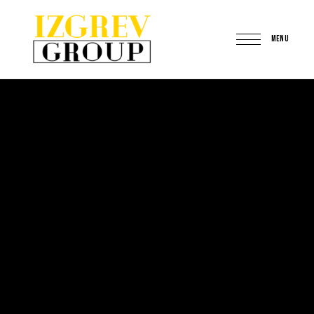
MENU
IzgrevGroup