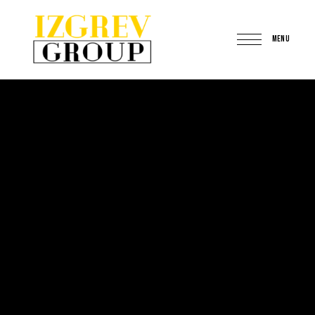
MENU
IzgrevGroup