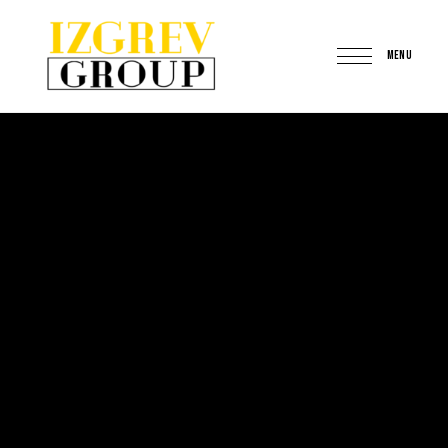
MENU
IzgrevGroup